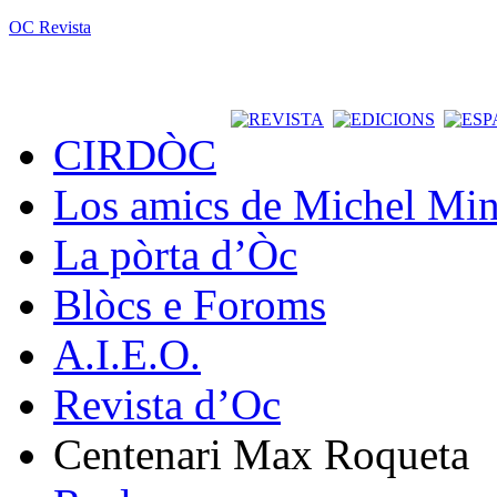
OC Revista
CIRDÒC
Los amics de Michel Min
La pòrta d’Òc
Blòcs e Foroms
A.I.E.O.
Revista d’Oc
Centenari Max Roqueta