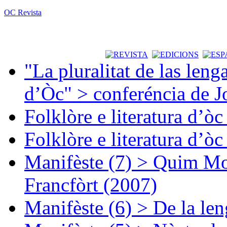
OC Revista
"La pluralitat de las lenga
d’Òc" > conferéncia de J
Folklòre e literatura d’ò
Folklòre e literatura d’ò
Manifèste (7) > Quim Mon
Francfòrt (2007)
Manifèste (6) > De la len