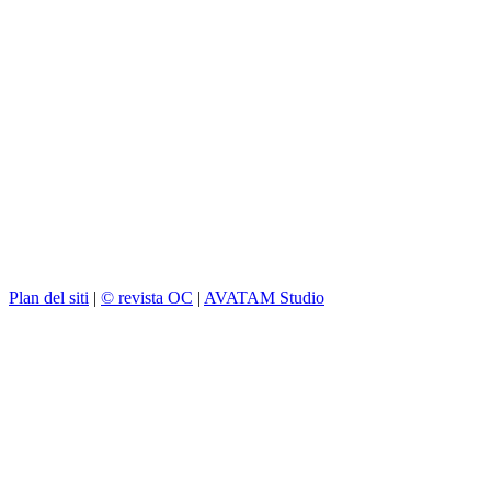
Plan del siti
|
© revista OC
|
AVATAM Studio