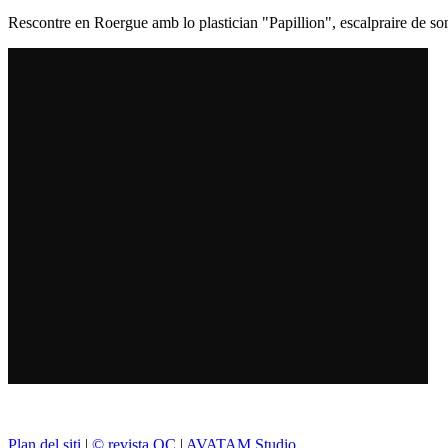
Rescontre en Roergue amb lo plastician "Papillion", escalpraire de so
Plan del siti
|
© revista OC
|
AVATAM Studio