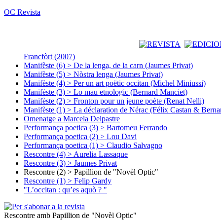
OC Revista
Francfòrt (2007)
Manifèste (6) > De la lenga, de la carn (Jaumes Privat)
Manifèste (5) > Nòstra lenga (Jaumes Privat)
Manifèste (4) > Per un art poëtic occitan (Michel Miniussi)
Manifèste (3) > Lo mau etnologic (Bernard Manciet)
Manifèste (2) > Fronton pour un jeune poète (Renat Nelli)
Manifèste (1) > La déclaration de Nérac (Félix Castan & Berna
Omenatge a Marcela Delpastre
Performança poetica (3) > Bartomeu Ferrando
Performança poetica (2) > Lou Davi
Performança poetica (1) > Claudio Salvagno
Rescontre (4) > Aurelia Lassaque
Rescontre (3) > Jaumes Privat
Rescontre (2) > Papillion de "Novèl Optic"
Rescontre (1) > Felip Gardy
"L’occitan : qu’es aquò ? "
Rescontre amb Papillion de "Novèl Optic"