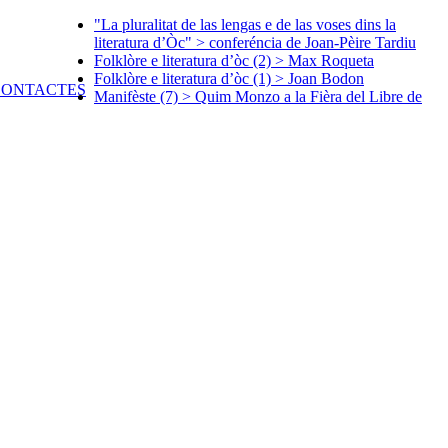
"La pluralitat de las lengas e de las voses dins la
literatura d’Òc" > conferéncia de Joan-Pèire Tardiu
Folklòre e literatura d’òc (2) > Max Roqueta
Folklòre e literatura d’òc (1) > Joan Bodon
Manifèste (7) > Quim Monzo a la Fièra del Libre de