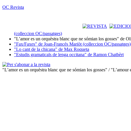
OC Revista
(colleccion OC/passatges)
"L’amor es un orquèstra blanc que ne sómian los gosses" de Ol
"Fax/Faxes" de Joan-Francés Mariòt (colleccion OC/passatges)
"Lo cant de la chicana" de Max Roqueta
"Estudis gramaticals de lenga occitana" de Ramon Chatbèrt
"L’amor es un orquèstra blanc que ne sómian los gosses" / "L’amour e