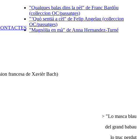
"Qualques balas dins la pèl" de Franc Bardòu
(colleccion OC/passatges)
"’Quò sentiá a cèl" de Felip Angelau (colleccion
OC/passatges)
"Magnòlia en mà" de Anna Hernandez-Turné
rsion francesa de Xavièr Bach)
> "Lo masca blau
del grand babau
lo truc perdut