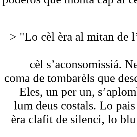
> "Lo cèl èra al mitan de l
cèl s’aconsomissiá. Ne
coma de tombarèls que desca
Eles, un per un, s’aplom
lum deus costals. Lo pais 
èra clafit de silenci, lo b