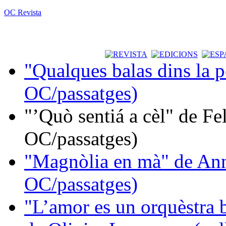
OC Revista
"Qualques balas dins la 
OC/passatges)
"’Quò sentiá a cèl" de Fe
OC/passatges)
"Magnòlia en mà" de Ann
OC/passatges)
"L’amor es un orquèstra 