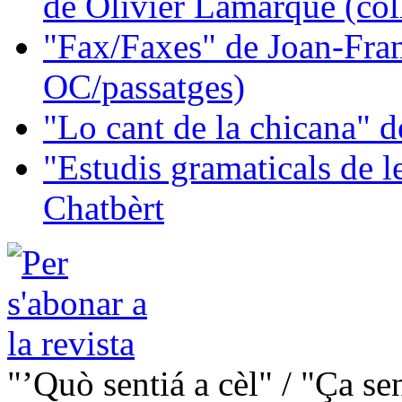
de Olivier Lamarque (col
"Fax/Faxes" de Joan-Fran
OC/passatges)
"Lo cant de la chicana"
"Estudis gramaticals de 
Chatbèrt
"’Quò sentiá a cèl" / "Ça se