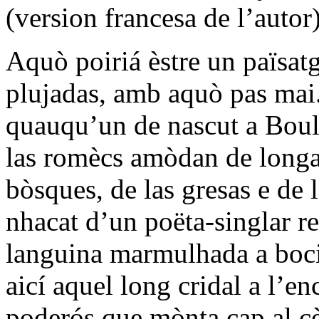
(version francesa de l’autor
Aquò poiriá èstre un païsat
plujadas, amb aquò pas mai.
quauqu’un de nascut a Boulo
las romècs amòdan de longa 
bòsques, de las gresas e de l
nhacat d’un poëta-singlar re
languina marmulhada a boci
aicí aquel long cridal a l’e
poderós que mònta cap al cè