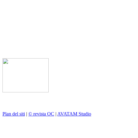
Plan del siti
|
© revista OC
|
AVATAM Studio