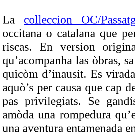
La
colleccion OC/Passat
occitana o catalana que per
riscas. En version origin
qu’acompanha las òbras, sa t
quicòm d’inausit. Es virada
aquò’s per causa que cap d
pas privilegiats. Se gandí
amòda una rompedura qu’es
una aventura entamenada en 