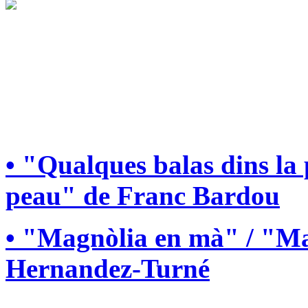
• "Qualques balas dins la
peau" de Franc Bardou
• "Magnòlia en mà" / "Ma
Hernandez-Turné