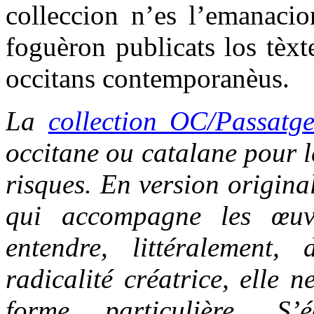
colleccion n’es l’emanacio
foguèron publicats los tèxt
occitans contemporanèus.
La
collection OC/Passatg
occitane ou catalane pour le
risques. En version origina
qui accompagne les œuvr
entendre, littéralement,
radicalité créatrice, elle 
forme particulière. S