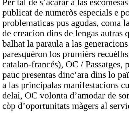
Per tal de s’acarar a las escomesa
publicat de numeròs especials e por
problematicas pus agudas, coma las
de creacion dins de lengas autras q
balhat la paraula a las generacions
paresquèron los prumièrs recuèlhs 
catalan-francés), OC / Passatges, p
pauc presentas dinc’ara dins lo paï
a las principalas manifestacions cul
delai, OC volonta d’amodar de so
còp d’oportunitats màgers al servi