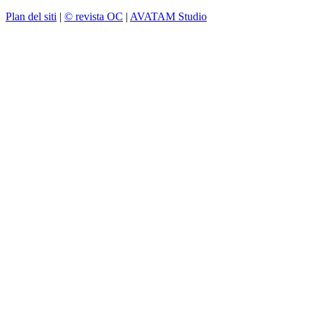
Plan del siti
|
© revista OC
|
AVATAM Studio