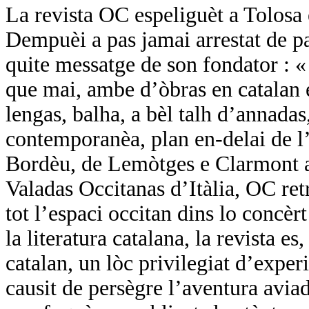
La revista OC espeliguèt a Tolosa
Dempuèi a pas jamai arrestat de pa
quite messatge de son fondator :
que mai, ambe d’òbras en catalan e
lengas, balha, a bèl talh d’annadas,
contemporanèa, plan en-delai de l’
Bordèu, de Lemòtges e Clarmont a 
Valadas Occitanas d’Itàlia, OC ret
tot l’espaci occitan dins lo concèr
la literatura catalana, la revista es
catalan, un lòc privilegiat d’expe
causit de persègre l’aventura avi