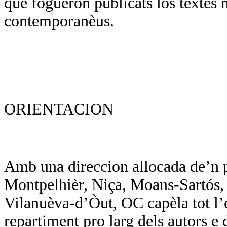
que foguèron publicats los tèxtes 
contemporanèus.
ORIENTACION
Amb una direccion allocada de’n p
Montpelhièr, Niça, Moans-Sartós, d
Vilanuèva-d’Òut, OC capèla tot l’
repartiment pro larg dels autors e d