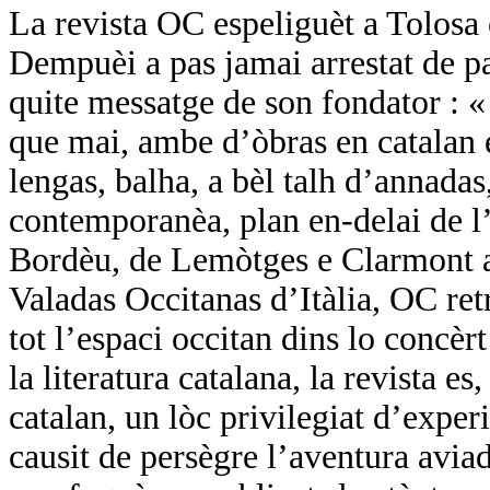
La revista OC espeliguèt a Tolosa
Dempuèi a pas jamai arrestat de pa
quite messatge de son fondator :
que mai, ambe d’òbras en catalan e
lengas, balha, a bèl talh d’annadas,
contemporanèa, plan en-delai de l’
Bordèu, de Lemòtges e Clarmont a 
Valadas Occitanas d’Itàlia, OC ret
tot l’espaci occitan dins lo concèr
la literatura catalana, la revista es
catalan, un lòc privilegiat d’expe
causit de persègre l’aventura avi