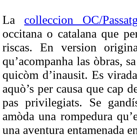
La
colleccion OC/Passat
occitana o catalana que per
riscas. En version origin
qu’acompanha las òbras, sa t
quicòm d’inausit. Es virada
aquò’s per causa que cap d
pas privilegiats. Se gandí
amòda una rompedura qu’es
una aventura entamenada en 