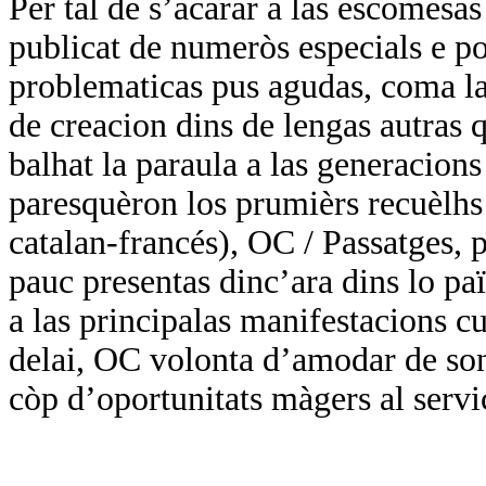
Per tal de s’acarar a las escomesa
publicat de numeròs especials e por
problematicas pus agudas, coma las
de creacion dins de lengas autras q
balhat la paraula a las generacions
paresquèron los prumièrs recuèlhs 
catalan-francés), OC / Passatges, p
pauc presentas dinc’ara dins lo paï
a las principalas manifestacions cul
delai, OC volonta d’amodar de so
còp d’oportunitats màgers al servi