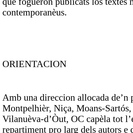
que foguèron publicats los tèxtes 
contemporanèus.
ORIENTACION
Amb una direccion allocada de’n p
Montpelhièr, Niça, Moans-Sartós, d
Vilanuèva-d’Òut, OC capèla tot l’
repartiment pro larg dels autors e d