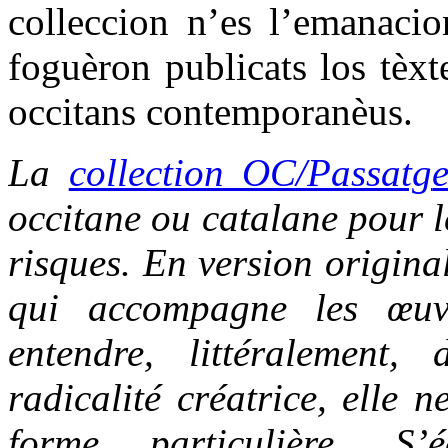
colleccion n’es l’emanacio
foguèron publicats los tèxt
occitans contemporanèus.
La
collection OC/Passatg
occitane ou catalane pour le
risques. En version origina
qui accompagne les œuvr
entendre, littéralement,
radicalité créatrice, elle 
forme particulière. S