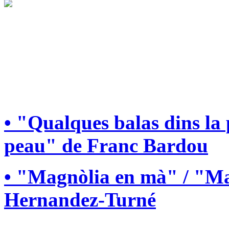
• "Qualques balas dins la
peau" de Franc Bardou
• "Magnòlia en mà" / "Ma
Hernandez-Turné