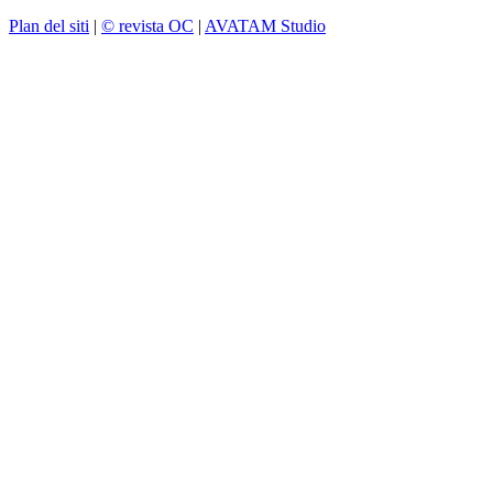
Plan del siti
|
© revista OC
|
AVATAM Studio