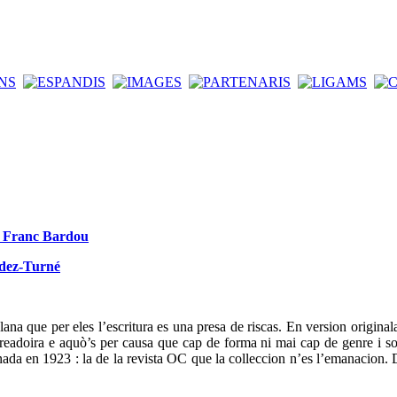
de Franc Bardou
ndez-Turné
ana que per eles l’escritura es una presa de riscas. En version original
t creadoira e aquò’s per causa que cap de forma ni mai cap de genre i so
da en 1923 : la de la revista OC que la colleccion n’es l’emanacion. D