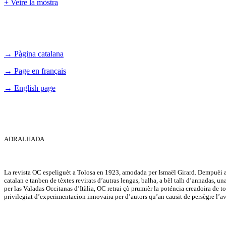
+ Veire la mòstra
→ Pàgina catalana
→ Page en français
→ English page
ADRALHADA
La revista OC espeliguèt a Tolosa en 1923, amodada per Ismaël Girard. Dempuèi a 
catalan e tanben de tèxtes revirats d’autras lengas, balha, a bèl talh d’annadas, u
per las Valadas Occitanas d’Itàlia, OC retrai çò prumièr la poténcia creadoira de tot 
privilegiat d’experimentacion innovaira per d’autors qu’an causit de persègre l’