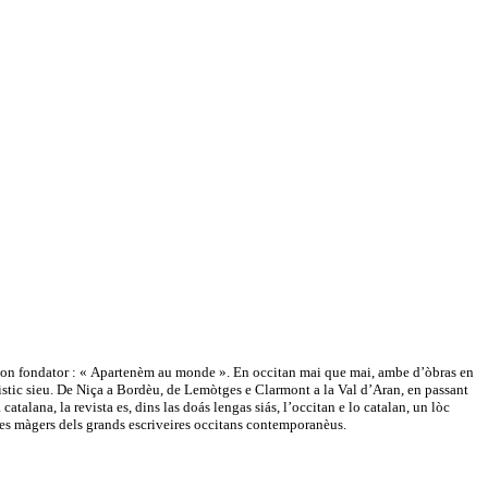
e son fondator : « Apartenèm au monde ». En occitan mai que mai, ambe d’òbras en
güistic sieu. De Niça a Bordèu, de Lemòtges e Clarmont a la Val d’Aran, en passant
atalana, la revista es, dins las doás lengas siás, l’occitan e lo catalan, un lòc
tes màgers dels grands escriveires occitans contemporanèus.