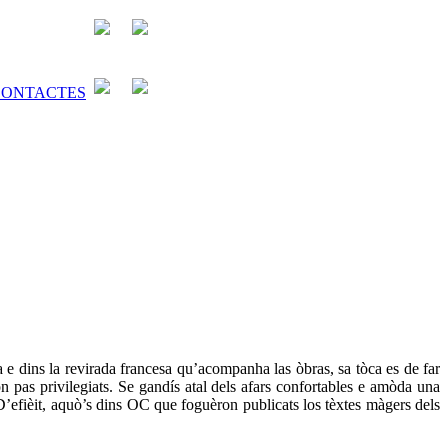
a e dins la revirada francesa qu’acompanha las òbras, sa tòca es de far
n pas privilegiats. Se gandís atal dels afars confortables e amòda una
’efièit, aquò’s dins OC que foguèron publicats los tèxtes màgers dels