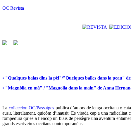
OC Revista
• "Qualques balas dins la pèl"/"Quelques balles dans la peau" 
• "Magnòlia en mà" / "Magnolia dans la main" de Anna Herna
La
colleccion OC/Passatges
publica d’autors de lenga occitana o catal
ausir, literalament, quicòm d’inausit. Es virada cap a una radicalita
rompedura qu’es a l’encòp un biais de persègre una aventura entamena
grands escriveires occitans contemporanèus.