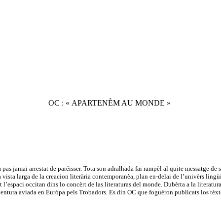
OC : « APARTENÈM AU MONDE »
pas jamai arrestat de paréisser. Tota son adralhada fai rampèl al quite messatge d
na vista larga de la creacion literària contemporanèa, plan en-delai de l’univèrs lin
l’espaci occitan dins lo concèrt de las literaturas del monde. Dubèrta a la literatura c
aventura aviada en Euròpa pels Trobadors. Es din OC que foguèron publicats los tèx