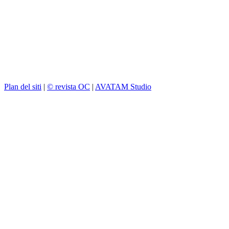
Plan del siti
|
© revista OC
|
AVATAM Studio