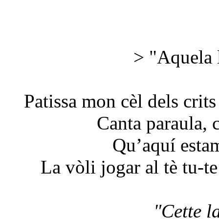
> "Aquela l
Patissa mon cèl dels crits
Canta paraula, 
Qu’aquí estam
La vòli jogar al tè tu-t
"Cette l