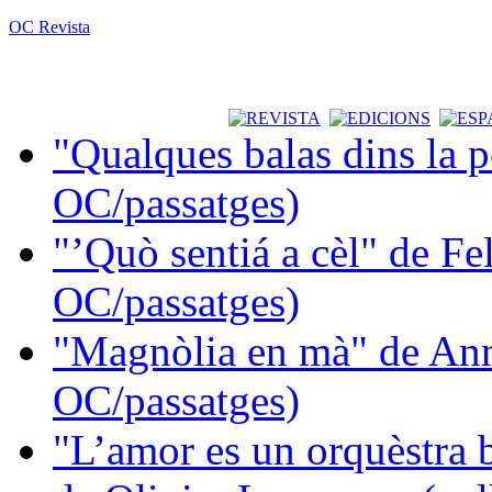
OC Revista
"Qualques balas dins la 
OC/passatges)
"’Quò sentiá a cèl" de Fe
OC/passatges)
"Magnòlia en mà" de Ann
OC/passatges)
"L’amor es un orquèstra 