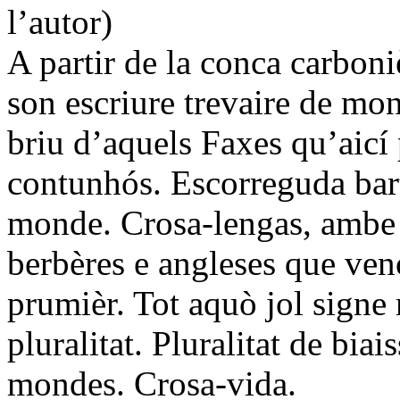
l’autor)
A partir de la conca carboni
son escriure trevaire de mon
briu d’aquels Faxes qu’aicí 
contunhós. Escorreguda bart
monde. Crosa-lengas, ambe lo
berbères e angleses que ven
prumièr. Tot aquò jol signe 
pluralitat. Pluralitat de bia
mondes. Crosa-vida.