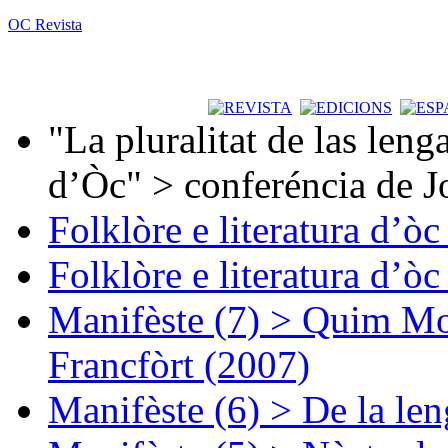
OC Revista
"La pluralitat de las lenga
d’Òc" > conferéncia de J
Folklòre e literatura d’ò
Folklòre e literatura d’ò
Manifèste (7) > Quim Mon
Francfòrt (2007)
Manifèste (6) > De la len