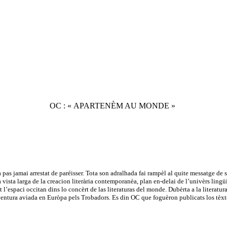
OC : « APARTENÈM AU MONDE »
pas jamai arrestat de paréisser. Tota son adralhada fai rampèl al quite messatge d
na vista larga de la creacion literària contemporanèa, plan en-delai de l’univèrs lin
l’espaci occitan dins lo concèrt de las literaturas del monde. Dubèrta a la literatura c
aventura aviada en Euròpa pels Trobadors. Es din OC que foguèron publicats los tèx