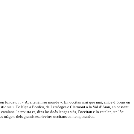
e son fondator : « Apartenèm au monde ». En occitan mai que mai, ambe d’òbras en
güistic sieu. De Niça a Bordèu, de Lemòtges e Clarmont a la Val d’Aran, en passant
atalana, la revista es, dins las doás lengas siás, l’occitan e lo catalan, un lòc
tes màgers dels grands escriveires occitans contemporanèus.