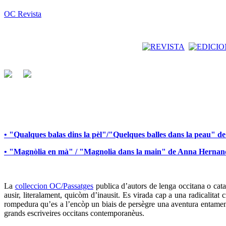
OC Revista
• "Qualques balas dins la pèl"/"Quelques balles dans la peau" 
• "Magnòlia en mà" / "Magnolia dans la main" de Anna Herna
La
colleccion OC/Passatges
publica d’autors de lenga occitana o catal
ausir, literalament, quicòm d’inausit. Es virada cap a una radicalita
rompedura qu’es a l’encòp un biais de persègre una aventura entamena
grands escriveires occitans contemporanèus.