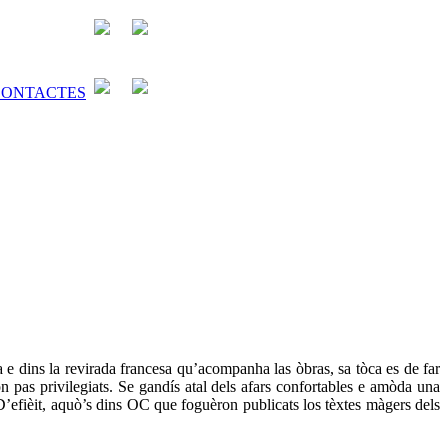
a e dins la revirada francesa qu’acompanha las òbras, sa tòca es de far
n pas privilegiats. Se gandís atal dels afars confortables e amòda una
’efièit, aquò’s dins OC que foguèron publicats los tèxtes màgers dels