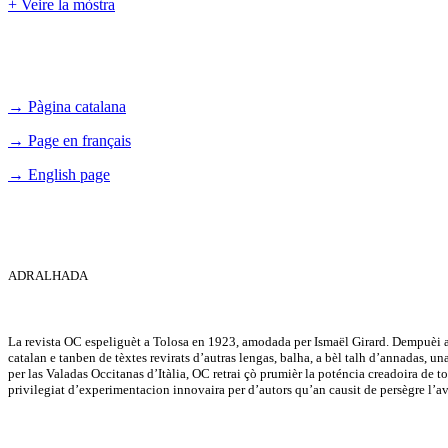
+ Veire la mòstra
→ Pàgina catalana
→ Page en français
→ English page
ADRALHADA
La revista OC espeliguèt a Tolosa en 1923, amodada per Ismaël Girard. Dempuèi a 
catalan e tanben de tèxtes revirats d’autras lengas, balha, a bèl talh d’annadas, u
per las Valadas Occitanas d’Itàlia, OC retrai çò prumièr la poténcia creadoira de tot 
privilegiat d’experimentacion innovaira per d’autors qu’an causit de persègre l’