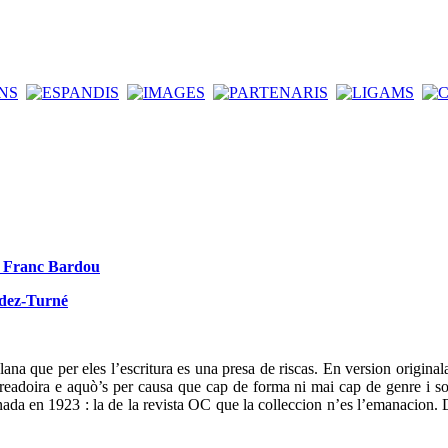
de Franc Bardou
ndez-Turné
ana que per eles l’escritura es una presa de riscas. En version original
t creadoira e aquò’s per causa que cap de forma ni mai cap de genre i so
da en 1923 : la de la revista OC que la colleccion n’es l’emanacion. D