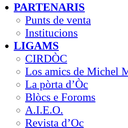
PARTENARIS
Punts de venta
Institucions
LIGAMS
CIRDÒC
Los amics de Michel M
La pòrta d’Òc
Blòcs e Foroms
A.I.E.O.
Revista d’Oc