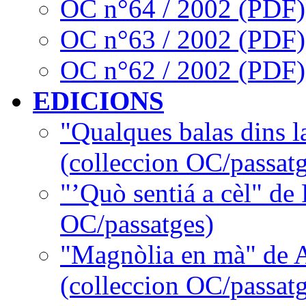
OC n°64 / 2002 (PDF)
OC n°63 / 2002 (PDF)
OC n°62 / 2002 (PDF)
EDICIONS
"Qualques balas dins l
(colleccion OC/passatg
"’Quò sentiá a cèl" de
OC/passatges)
"Magnòlia en mà" de 
(colleccion OC/passatg