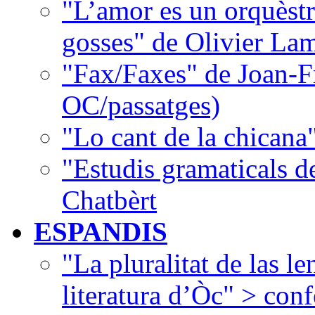
"L’amor es un orquèstr
gosses" de Olivier La
"Fax/Faxes" de Joan-F
OC/passatges)
"Lo cant de la chican
"Estudis gramaticals 
Chatbèrt
ESPANDIS
"La pluralitat de las le
literatura d’Òc" > con