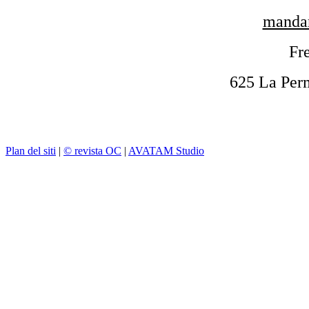
mandar
Fre
625 La Per
Plan del siti
|
© revista OC
|
AVATAM Studio