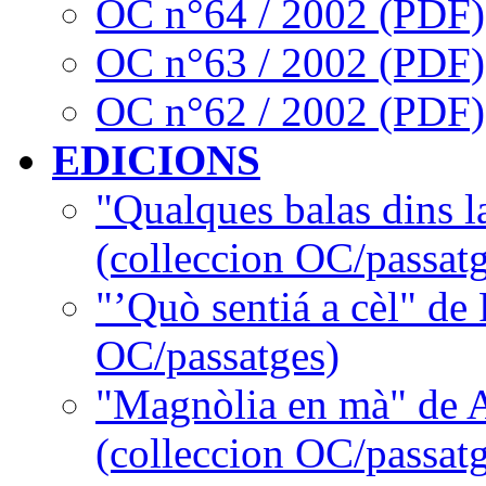
OC n°64 / 2002 (PDF)
OC n°63 / 2002 (PDF)
OC n°62 / 2002 (PDF)
EDICIONS
"Qualques balas dins l
(colleccion OC/passatg
"’Quò sentiá a cèl" de
OC/passatges)
"Magnòlia en mà" de 
(colleccion OC/passatg