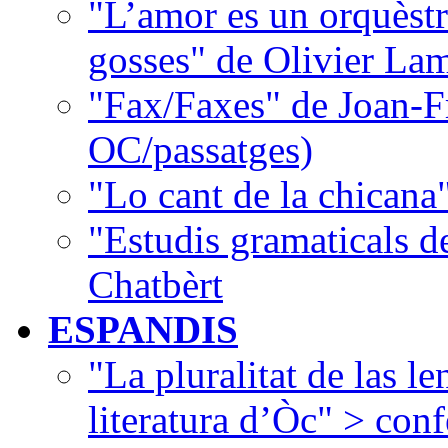
"L’amor es un orquèstr
gosses" de Olivier La
"Fax/Faxes" de Joan-F
OC/passatges)
"Lo cant de la chican
"Estudis gramaticals 
Chatbèrt
ESPANDIS
"La pluralitat de las le
literatura d’Òc" > con