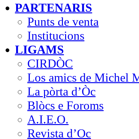
PARTENARIS
Punts de venta
Institucions
LIGAMS
CIRDÒC
Los amics de Michel M
La pòrta d’Òc
Blòcs e Foroms
A.I.E.O.
Revista d’Oc