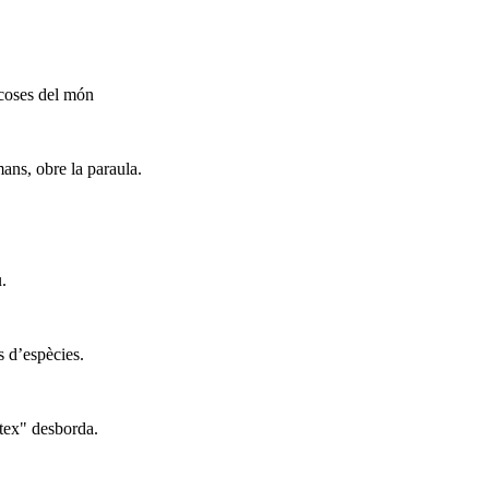
 coses del món
mans, obre la paraula.
.
s d’espècies.
ttex" desborda.