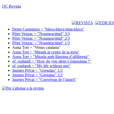
OC Revista
Denis Castagnou > "blava-blava-tinta-blava"
Pèire Venzac > "Noumeactitud" 3/3
Pèire Venzac > "Noumeactitud" 2/3
Pèire Venzac > "Noumeactitud" 1/3
Anna Tort > "Venus catalana"
Anna Tort > "Mirada al centre de la terra"
Anna Tort > "Mirada amb llàgrima d’alfàbrega"
of_esplandi > "How do you sleep Còstasolana ?"
of_esplandi > "My life without aim"
Jaumes Privat > "Gregalas" 1/2
Jaumes Privat > "Gregalas" 2/2
Jaumes Privat > "Convèrsas de l’agach"