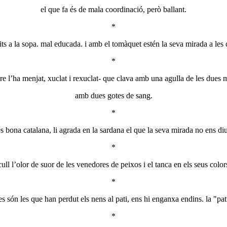
el que fa és de mala coordinació, però ballant.
*
dits a la sopa. mal educada. i amb el tomàquet estén la seva mirada a les
*
altre l’ha menjat, xuclat i rexuclat- que clava amb una agulla de les dues 
amb dues gotes de sang.
*
és bona catalana, li agrada en la sardana el que la seva mirada no ens diu
*
cull l’olor de suor de les venedores de peixos i el tanca en els seus color
*
es són les que han perdut els nens al pati, ens hi enganxa endins. la "pa
*