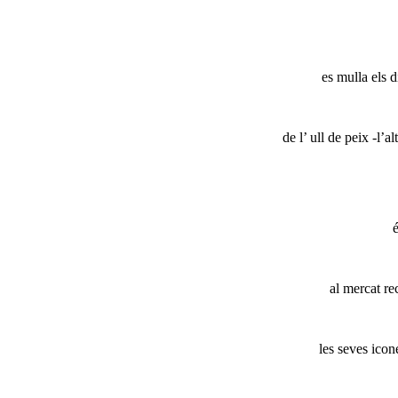
es mulla els 
de l’ ull de peix -l’
al mercat re
les seves icon