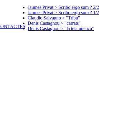
Jaumes Privat > Scribo ergo sum ? 2/2
Jaumes Privat > Scribo ergo sum ? 1/2
Claudio Salvagno > "Tribu"
Denis Castagnou > "carrats"
Denis Castagnou > "la tela unenca"