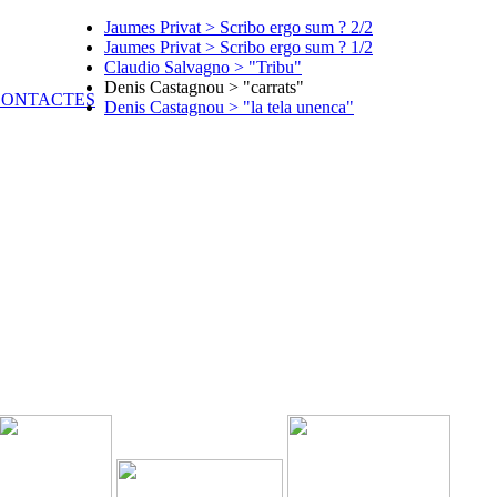
Jaumes Privat > Scribo ergo sum ? 2/2
Jaumes Privat > Scribo ergo sum ? 1/2
Claudio Salvagno > "Tribu"
Denis Castagnou > "carrats"
Denis Castagnou > "la tela unenca"