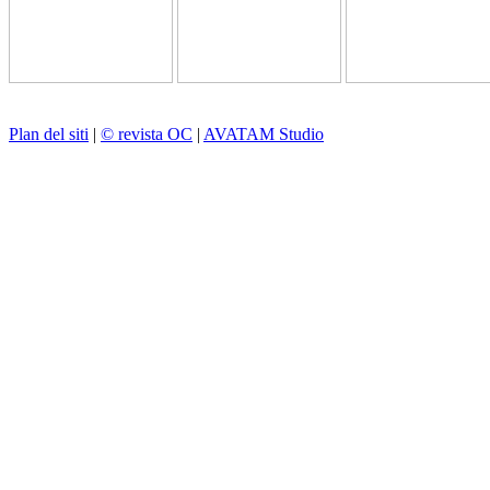
Plan del siti
|
© revista OC
|
AVATAM Studio