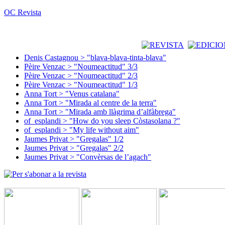
OC Revista
Denis Castagnou > "blava-blava-tinta-blava"
Pèire Venzac > "Noumeactitud" 3/3
Pèire Venzac > "Noumeactitud" 2/3
Pèire Venzac > "Noumeactitud" 1/3
Anna Tort > "Venus catalana"
Anna Tort > "Mirada al centre de la terra"
Anna Tort > "Mirada amb llàgrima d’alfàbrega"
of_esplandi > "How do you sleep Còstasolana ?"
of_esplandi > "My life without aim"
Jaumes Privat > "Gregalas" 1/2
Jaumes Privat > "Gregalas" 2/2
Jaumes Privat > "Convèrsas de l’agach"