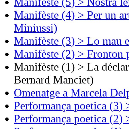
Manifèste (5) > Nòstra l
Manifèste (4) > Per un ar
Miniussi)
Manifèste (3) > Lo mau e
Manifèste (2) > Fronton 
Manifèste (1) > La décla
Bernard Manciet)
Omenatge a Marcela Delp
Performança poetica (3)
Performança poetica (2)