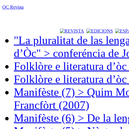
OC Revista
"La pluralitat de las lenga
d’Òc" > conferéncia de J
Folklòre e literatura d’ò
Folklòre e literatura d’ò
Manifèste (7) > Quim Mon
Francfòrt (2007)
Manifèste (6) > De la len