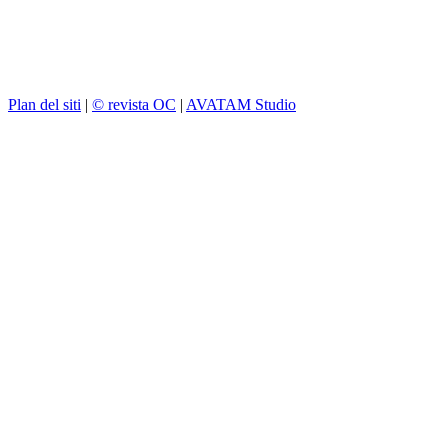
Plan del siti
|
© revista OC
|
AVATAM Studio