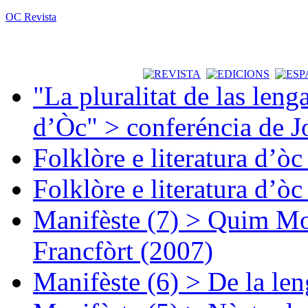
OC Revista
"La pluralitat de las lenga
d’Òc" > conferéncia de J
Folklòre e literatura d’ò
Folklòre e literatura d’ò
Manifèste (7) > Quim Mon
Francfòrt (2007)
Manifèste (6) > De la len