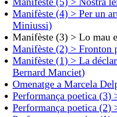
Manifèste (5) > Nòstra l
Manifèste (4) > Per un ar
Miniussi)
Manifèste (3) > Lo mau e
Manifèste (2) > Fronton 
Manifèste (1) > La décla
Bernard Manciet)
Omenatge a Marcela Delp
Performança poetica (3)
Performança poetica (2)