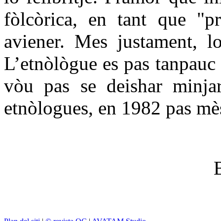
fòlcòrica, en tant que "p
aviener. Mes justament, lo
L’etnòlògue es pas tanpauc p
vòu pas se deishar minjar
etnòlogues, en 1982 pas mè