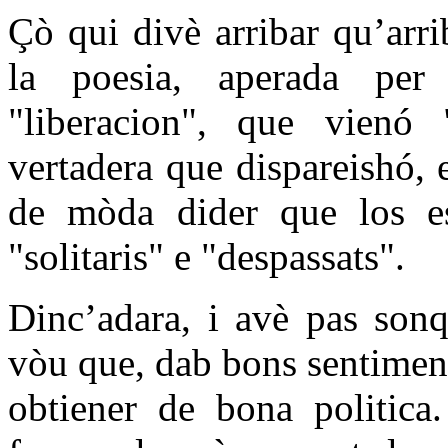
Çò qui divè arribar qu’arri
la poesia, aperada per 
"liberacion", que vienó "
vertadera que dispareishó,
de mòda dider que los es
"solitaris" e "despassats".
Dinc’adara, i avè pas son
vòu que, dab bons sentimen
obtiener de bona politica.