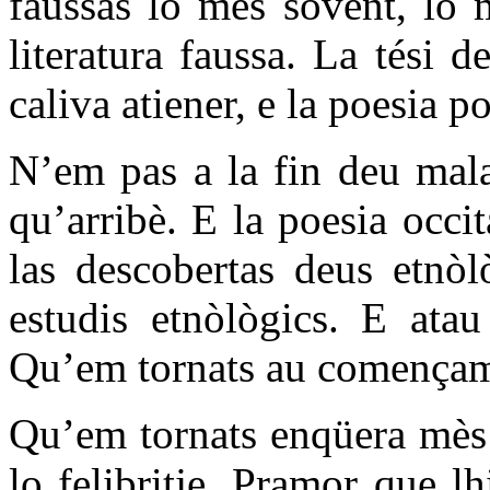
faussas lo mès sovent, lo 
literatura faussa. La tési 
caliva atiener, e la poesia p
N’em pas a la fin deu mala
qu’arribè. E la poesia occi
las descobertas deus etnòl
estudis etnòlògics. E atau
Qu’em tornats au començam
Qu’em tornats enqüera mès a
lo felibritje. Pramor que l