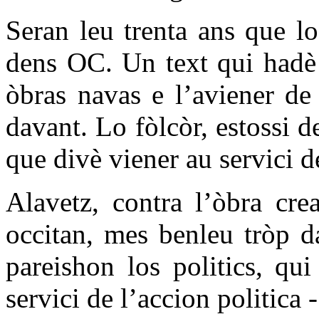
Seran leu trenta ans que l
dens OC. Un text qui hadè 
òbras navas e l’aviener de 
davant. Lo fòlcòr, estossi d
que divè viener au servici de
Alavetz, contra l’òbra cre
occitan, mes benleu tròp d
pareishon los politics, qui
servici de l’accion politica -