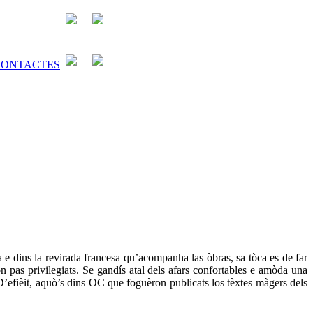
a e dins la revirada francesa qu’acompanha las òbras, sa tòca es de far
n pas privilegiats. Se gandís atal dels afars confortables e amòda una
’efièit, aquò’s dins OC que foguèron publicats los tèxtes màgers dels