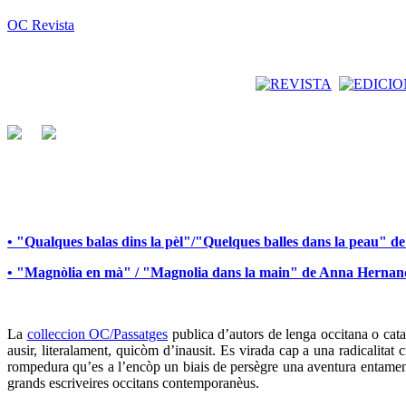
OC Revista
• "Qualques balas dins la pèl"/"Quelques balles dans la peau" 
• "Magnòlia en mà" / "Magnolia dans la main" de Anna Herna
La
colleccion OC/Passatges
publica d’autors de lenga occitana o catal
ausir, literalament, quicòm d’inausit. Es virada cap a una radicalita
rompedura qu’es a l’encòp un biais de persègre una aventura entamena
grands escriveires occitans contemporanèus.