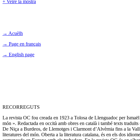
+ Veire la mòstra
→ Acuèlh
→ Page en français
→ English page
RECORREGUTS
La revista OC fou creada en 1923 a Tolosa de Llenguadoc per Ismaël Gi
món ». Redactada en occità amb obres en català i també texts traduïts d
De Niça a Burdeos, de Llemotges i Clarmont d’Alvèrnia fins a la Vall d’A
literatures del món. Oberta a la literatura catalana, és en els dos idiom