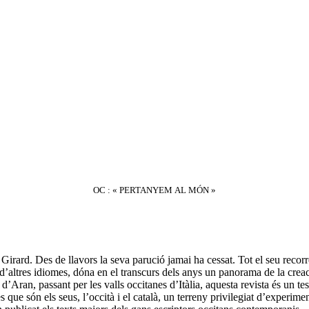
OC : « PERTANYEM AL MÓN »
rard. Des de llavors la seva parució jamai ha cessat. Tot el seu recor
’altres idiomes, dóna en el transcurs dels anys un panorama de la creaci
ran, passant per les valls occitanes d’Itàlia, aquesta revista és un testi
es que són els seus, l’occità i el català, un terreny privilegiat d’experi