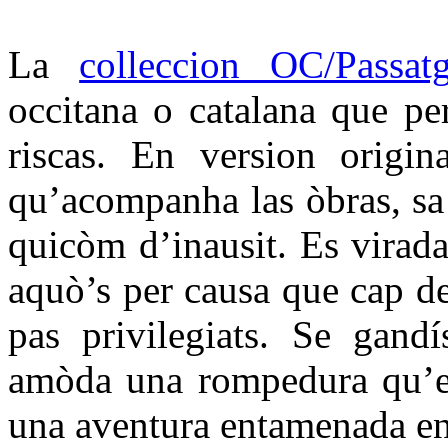
La
colleccion OC/Passat
occitana o catalana que per
riscas. En version origin
qu’acompanha las òbras, sa t
quicòm d’inausit. Es virada
aquò’s per causa que cap d
pas privilegiats. Se gandí
amòda una rompedura qu’es
una aventura entamenada en 