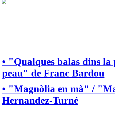
• "Qualques balas dins la
peau" de Franc Bardou
• "Magnòlia en mà" / "Ma
Hernandez-Turné