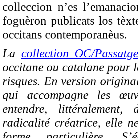
colleccion n’es l’emanacio
foguèron publicats los tèxt
occitans contemporanèus.
La
collection OC/Passatg
occitane ou catalane pour le
risques. En version origina
qui accompagne les œuvr
entendre, littéralement,
radicalité créatrice, elle 
forme particulière. S