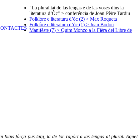
"La pluralitat de las lengas e de las voses dins la
literatura d’Òc" > conferéncia de Joan-Pèire Tardiu
Folklòre e literatura d’òc (2) > Max Roqueta
Folklòre e literatura d’òc (1) > Joan Bodon
Manifèste (7) > Quim Monzo a la Fièra del Libre de
 biais fòrça pus larg, la de lor rapòrt a las lengas al plural. Aquel