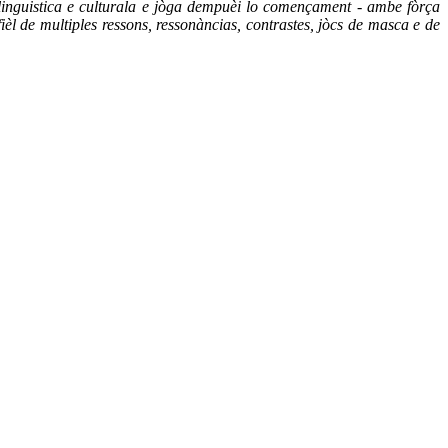
on linguistica e culturala e jòga dempuèi lo començament - ambe fòrça
èl de multiples ressons, ressonàncias, contrastes, jòcs de masca e de