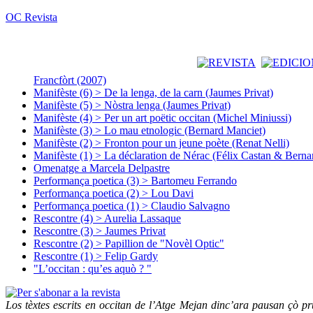
OC Revista
Francfòrt (2007)
Manifèste (6) > De la lenga, de la carn (Jaumes Privat)
Manifèste (5) > Nòstra lenga (Jaumes Privat)
Manifèste (4) > Per un art poëtic occitan (Michel Miniussi)
Manifèste (3) > Lo mau etnologic (Bernard Manciet)
Manifèste (2) > Fronton pour un jeune poète (Renat Nelli)
Manifèste (1) > La déclaration de Nérac (Félix Castan & Berna
Omenatge a Marcela Delpastre
Performança poetica (3) > Bartomeu Ferrando
Performança poetica (2) > Lou Davi
Performança poetica (1) > Claudio Salvagno
Rescontre (4) > Aurelia Lassaque
Rescontre (3) > Jaumes Privat
Rescontre (2) > Papillion de "Novèl Optic"
Rescontre (1) > Felip Gardy
"L’occitan : qu’es aquò ? "
Los tèxtes escrits en occitan de l’Atge Mejan dinc’ara pausan çò pru