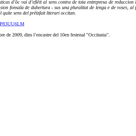
sticas d’òc vai d’efièit al sens contra de tota entrepresa de reducci
on fonsala de dubertura - sus una pluralitat de lenga e de voses, al fi
 quite sens del prètzfait literari occitan.
?d=P83UU6LM
e de 2009, dins l’encastre del 10en festenal "Occitania".