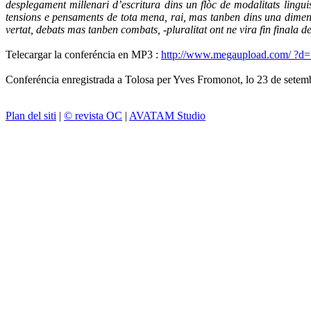
desplegament millenari d’escritura dins un flòc de modalitats lingui
tensions e pensaments de tota mena, rai, mas tanben dins una dimensi
vertat, debats mas tanben combats, -pluralitat ont ne vira fin finala del
Telecargar la conferéncia en MP3 :
http://www.megaupload.com/ 
Conferéncia enregistrada a Tolosa per Yves Fromonot, lo 23 de setembr
Plan del siti
|
© revista OC
|
AVATAM Studio