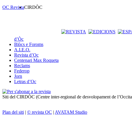
OC Revista
CIRDÒC
d’Òc
Blòcs e Foroms
A.I.E.O.
Revista d’Oc
Centenari Max Roqueta
Reclams
Federop
Jorn
Letras d’Oc
Siti del CIRDÒC (Centre inter-regional de desvolopament de l’Occit
Plan del siti
|
© revista OC
|
AVATAM Studio