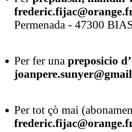
frederic.fijac@orange.f
Permenada - 47300 BIA
Per fer una
preposicio d’
joanpere.sunyer@gmai
Per tot çò mai (abonament
frederic.fijac@orange.f