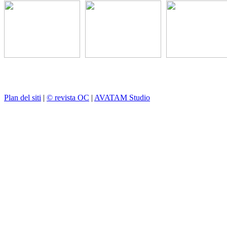
Plan del siti
|
© revista OC
|
AVATAM Studio