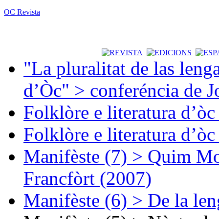
OC Revista
"La pluralitat de las lenga
d’Òc" > conferéncia de J
Folklòre e literatura d’ò
Folklòre e literatura d’ò
Manifèste (7) > Quim Mon
Francfòrt (2007)
Manifèste (6) > De la len