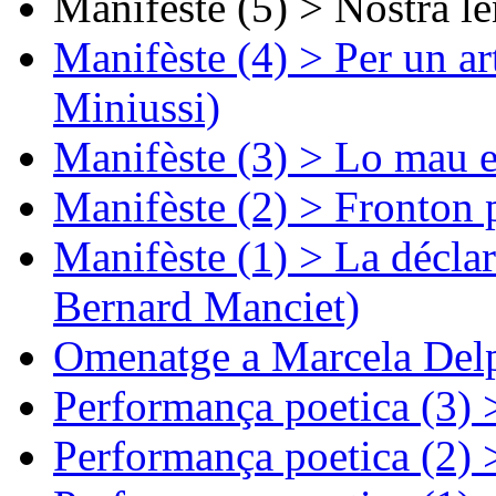
Manifèste (5) > Nòstra l
Manifèste (4) > Per un ar
Miniussi)
Manifèste (3) > Lo mau e
Manifèste (2) > Fronton 
Manifèste (1) > La décla
Bernard Manciet)
Omenatge a Marcela Delp
Performança poetica (3)
Performança poetica (2)