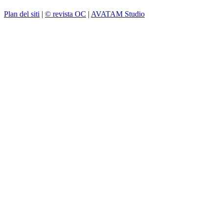
Plan del siti
|
© revista OC
|
AVATAM Studio