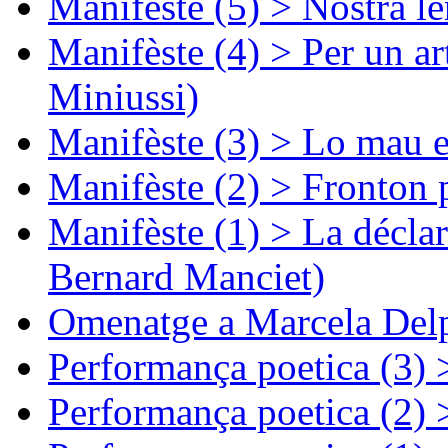
Manifèste (5) > Nòstra l
Manifèste (4) > Per un ar
Miniussi)
Manifèste (3) > Lo mau e
Manifèste (2) > Fronton 
Manifèste (1) > La décla
Bernard Manciet)
Omenatge a Marcela Delp
Performança poetica (3)
Performança poetica (2)