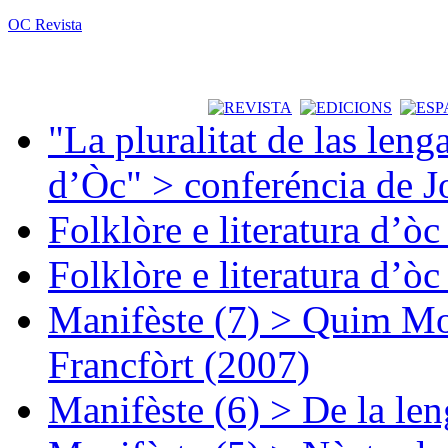
OC Revista
"La pluralitat de las lenga
d’Òc" > conferéncia de J
Folklòre e literatura d’ò
Folklòre e literatura d’ò
Manifèste (7) > Quim Mon
Francfòrt (2007)
Manifèste (6) > De la len