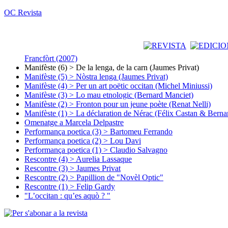
OC Revista
Francfòrt (2007)
Manifèste (6) > De la lenga, de la carn (Jaumes Privat)
Manifèste (5) > Nòstra lenga (Jaumes Privat)
Manifèste (4) > Per un art poëtic occitan (Michel Miniussi)
Manifèste (3) > Lo mau etnologic (Bernard Manciet)
Manifèste (2) > Fronton pour un jeune poète (Renat Nelli)
Manifèste (1) > La déclaration de Nérac (Félix Castan & Berna
Omenatge a Marcela Delpastre
Performança poetica (3) > Bartomeu Ferrando
Performança poetica (2) > Lou Davi
Performança poetica (1) > Claudio Salvagno
Rescontre (4) > Aurelia Lassaque
Rescontre (3) > Jaumes Privat
Rescontre (2) > Papillion de "Novèl Optic"
Rescontre (1) > Felip Gardy
"L’occitan : qu’es aquò ? "