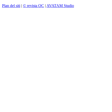
Plan del siti
|
© revista OC
|
AVATAM Studio