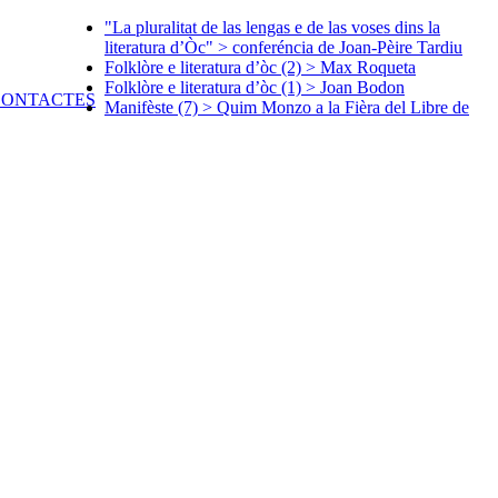
"La pluralitat de las lengas e de las voses dins la
literatura d’Òc" > conferéncia de Joan-Pèire Tardiu
Folklòre e literatura d’òc (2) > Max Roqueta
Folklòre e literatura d’òc (1) > Joan Bodon
Manifèste (7) > Quim Monzo a la Fièra del Libre de