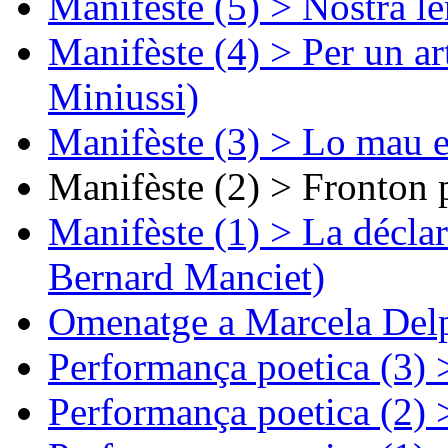
Manifèste (5) > Nòstra l
Manifèste (4) > Per un ar
Miniussi)
Manifèste (3) > Lo mau e
Manifèste (2) > Fronton 
Manifèste (1) > La décla
Bernard Manciet)
Omenatge a Marcela Delp
Performança poetica (3)
Performança poetica (2)