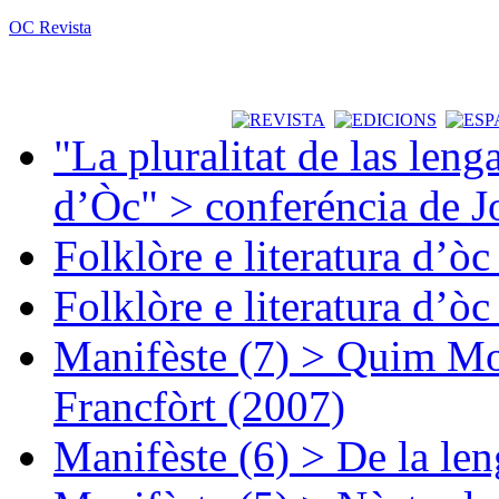
OC Revista
"La pluralitat de las lenga
d’Òc" > conferéncia de J
Folklòre e literatura d’ò
Folklòre e literatura d’ò
Manifèste (7) > Quim Mon
Francfòrt (2007)
Manifèste (6) > De la len