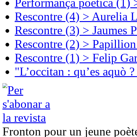
Performança poetica (1)
Rescontre (4) > Aurelia 
Rescontre (3) > Jaumes P
Rescontre (2) > Papillio
Rescontre (1) > Felip Ga
"L’occitan : qu’es aquò ?
Fronton pour un jeune poèt