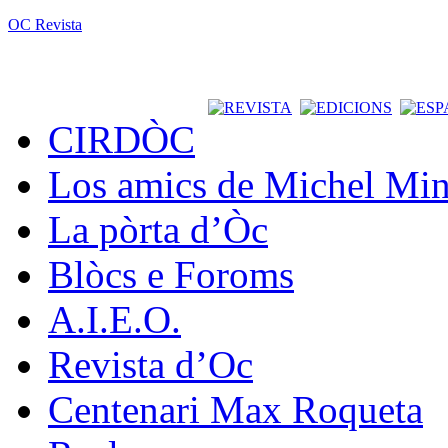
OC Revista
CIRDÒC
Los amics de Michel Min
La pòrta d’Òc
Blòcs e Foroms
A.I.E.O.
Revista d’Oc
Centenari Max Roqueta