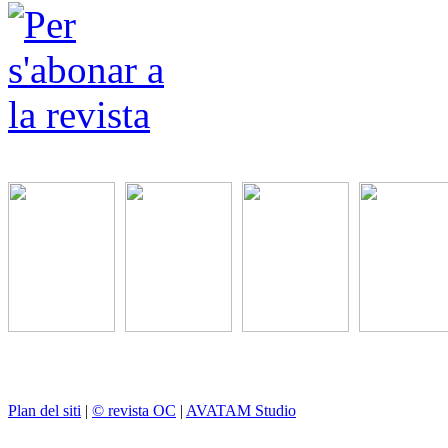
Plan del siti
|
© revista OC
|
AVATAM Studio