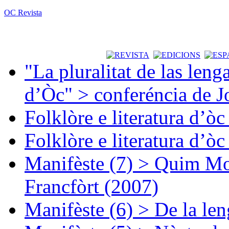
OC Revista
"La pluralitat de las lenga
d’Òc" > conferéncia de J
Folklòre e literatura d’ò
Folklòre e literatura d’ò
Manifèste (7) > Quim Mon
Francfòrt (2007)
Manifèste (6) > De la len