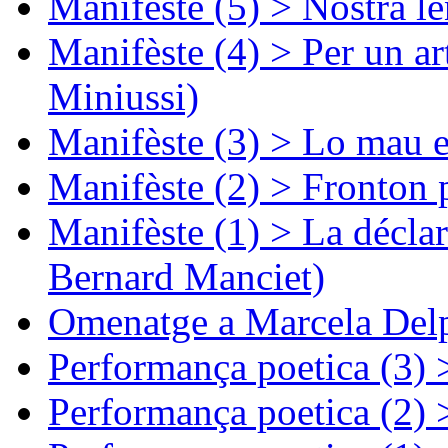
Manifèste (5) > Nòstra l
Manifèste (4) > Per un ar
Miniussi)
Manifèste (3) > Lo mau e
Manifèste (2) > Fronton 
Manifèste (1) > La décla
Bernard Manciet)
Omenatge a Marcela Delp
Performança poetica (3)
Performança poetica (2)