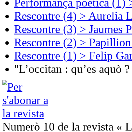
Performança poetica (1)
Rescontre (4) > Aurelia 
Rescontre (3) > Jaumes P
Rescontre (2) > Papillio
Rescontre (1) > Felip Ga
"L’occitan : qu’es aquò ?
Numerò 10 de la revista « L