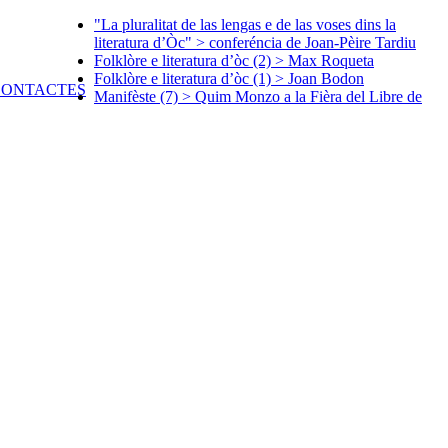
"La pluralitat de las lengas e de las voses dins la
literatura d’Òc" > conferéncia de Joan-Pèire Tardiu
Folklòre e literatura d’òc (2) > Max Roqueta
Folklòre e literatura d’òc (1) > Joan Bodon
Manifèste (7) > Quim Monzo a la Fièra del Libre de