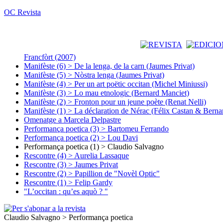
OC Revista
Francfòrt (2007)
Manifèste (6) > De la lenga, de la carn (Jaumes Privat)
Manifèste (5) > Nòstra lenga (Jaumes Privat)
Manifèste (4) > Per un art poëtic occitan (Michel Miniussi)
Manifèste (3) > Lo mau etnologic (Bernard Manciet)
Manifèste (2) > Fronton pour un jeune poète (Renat Nelli)
Manifèste (1) > La déclaration de Nérac (Félix Castan & Berna
Omenatge a Marcela Delpastre
Performança poetica (3) > Bartomeu Ferrando
Performança poetica (2) > Lou Davi
Performança poetica (1) > Claudio Salvagno
Rescontre (4) > Aurelia Lassaque
Rescontre (3) > Jaumes Privat
Rescontre (2) > Papillion de "Novèl Optic"
Rescontre (1) > Felip Gardy
"L’occitan : qu’es aquò ? "
Claudio Salvagno > Performança poetica