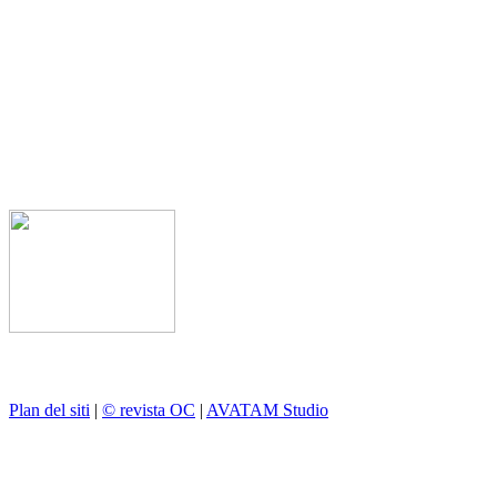
Plan del siti
|
© revista OC
|
AVATAM Studio