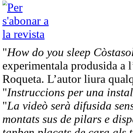
"
How do you sleep Còstaso
experimentala produsida a l
Roqueta. L’autor liura qualq
"
Instruccions per una insta
"
La videò serà difusida sens
montats sus de pilars e disp
tanben plaçats de cara als t