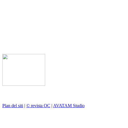
Plan del siti
|
© revista OC
|
AVATAM Studio