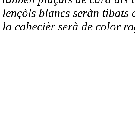
lençòls blancs seràn tibats 
lo cabecièr serà de color r