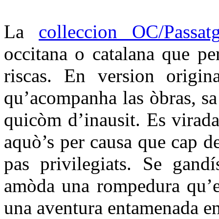
La
colleccion OC/Passat
occitana o catalana que per
riscas. En version origin
qu’acompanha las òbras, sa t
quicòm d’inausit. Es virada
aquò’s per causa que cap d
pas privilegiats. Se gandí
amòda una rompedura qu’es
una aventura entamenada en 