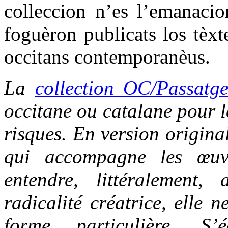
colleccion n’es l’emanacio
foguèron publicats los tèxt
occitans contemporanèus.
La
collection OC/Passatg
occitane ou catalane pour le
risques. En version origina
qui accompagne les œuvr
entendre, littéralement,
radicalité créatrice, elle 
forme particulière. S