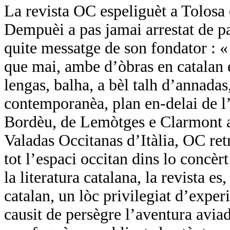
La revista OC espeliguèt a Tolosa
Dempuèi a pas jamai arrestat de pa
quite messatge de son fondator :
que mai, ambe d’òbras en catalan e
lengas, balha, a bèl talh d’annadas,
contemporanèa, plan en-delai de l’
Bordèu, de Lemòtges e Clarmont a 
Valadas Occitanas d’Itàlia, OC ret
tot l’espaci occitan dins lo concèr
la literatura catalana, la revista es
catalan, un lòc privilegiat d’expe
causit de persègre l’aventura avi