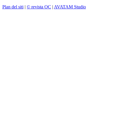
Plan del siti
|
© revista OC
|
AVATAM Studio