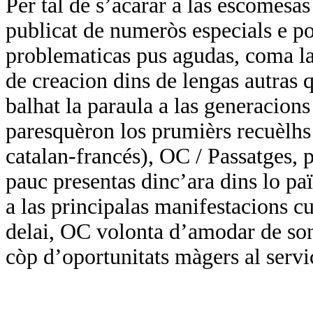
Per tal de s’acarar a las escomesa
publicat de numeròs especials e por
problematicas pus agudas, coma las
de creacion dins de lengas autras q
balhat la paraula a las generacions
paresquèron los prumièrs recuèlhs 
catalan-francés), OC / Passatges, p
pauc presentas dinc’ara dins lo paï
a las principalas manifestacions cul
delai, OC volonta d’amodar de so
còp d’oportunitats màgers al servi