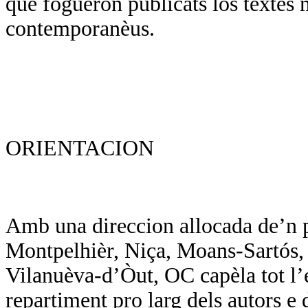
que foguèron publicats los tèxtes 
contemporanèus.
ORIENTACION
Amb una direccion allocada de’n p
Montpelhièr, Niça, Moans-Sartós, d
Vilanuèva-d’Òut, OC capèla tot l’
repartiment pro larg dels autors e d