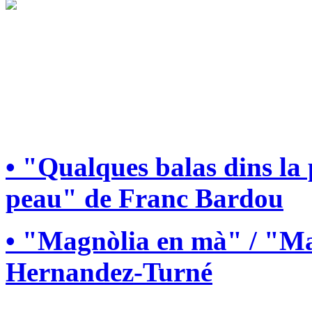
• "Qualques balas dins la
peau" de Franc Bardou
• "Magnòlia en mà" / "Ma
Hernandez-Turné