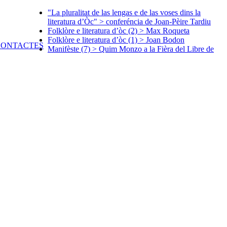
"La pluralitat de las lengas e de las voses dins la
literatura d’Òc" > conferéncia de Joan-Pèire Tardiu
Folklòre e literatura d’òc (2) > Max Roqueta
Folklòre e literatura d’òc (1) > Joan Bodon
Manifèste (7) > Quim Monzo a la Fièra del Libre de