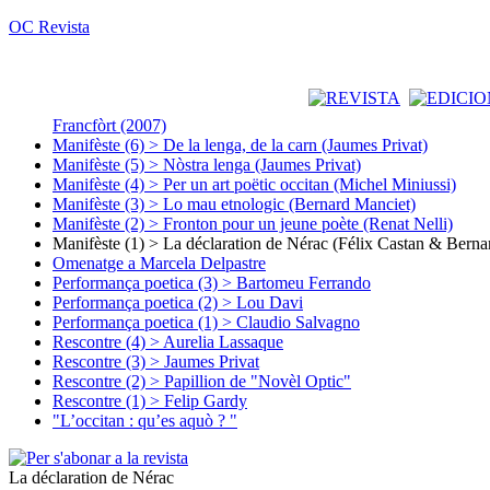
OC Revista
Francfòrt (2007)
Manifèste (6) > De la lenga, de la carn (Jaumes Privat)
Manifèste (5) > Nòstra lenga (Jaumes Privat)
Manifèste (4) > Per un art poëtic occitan (Michel Miniussi)
Manifèste (3) > Lo mau etnologic (Bernard Manciet)
Manifèste (2) > Fronton pour un jeune poète (Renat Nelli)
Manifèste (1) > La déclaration de Nérac (Félix Castan & Berna
Omenatge a Marcela Delpastre
Performança poetica (3) > Bartomeu Ferrando
Performança poetica (2) > Lou Davi
Performança poetica (1) > Claudio Salvagno
Rescontre (4) > Aurelia Lassaque
Rescontre (3) > Jaumes Privat
Rescontre (2) > Papillion de "Novèl Optic"
Rescontre (1) > Felip Gardy
"L’occitan : qu’es aquò ? "
La déclaration de Nérac