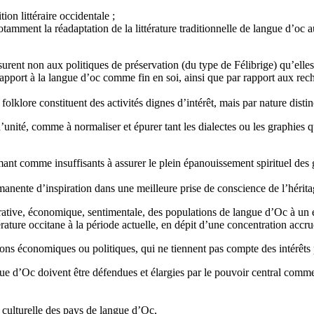
ion littéraire occidentale ;
mment la réadaptation de la littérature traditionnelle de langue d’oc au
surent non aux politiques de préservation (du type de Félibrige) qu’elles
 rapport à la langue d’oc comme fin en soi, ainsi que par rapport aux re
 folklore constituent des activités dignes d’intérêt, mais par nature distinct
d’unité, comme à normaliser et épurer tant les dialectes ou les graphies qu
mant comme insuffisants à assurer le plein épanouissement spirituel des g
manente d’inspiration dans une meilleure prise de conscience de l’hérita
strative, économique, sentimentale, des populations de langue d’Oc à u
ature occitane à la période actuelle, en dépit d’une concentration accrue
tions économiques ou politiques, qui ne tiennent pas compte des intérêts
langue d’Oc doivent être défendues et élargies par le pouvoir central com
 culturelle des pays de langue d’Oc,