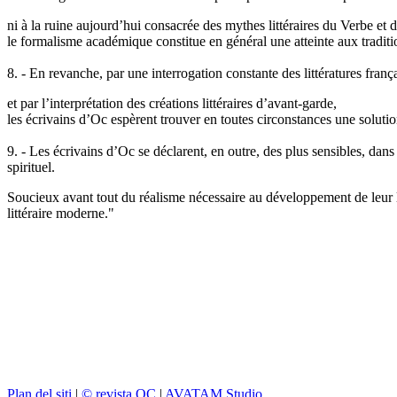
ni à la ruine aujourd’hui consacrée des mythes littéraires du Verbe et 
le formalisme académique constitue en général une atteinte aux traditi
8. - En revanche, par une interrogation constante des littératures françai
et par l’interprétation des créations littéraires d’avant-garde,
les écrivains d’Oc espèrent trouver en toutes circonstances une soluti
9. - Les écrivains d’Oc se déclarent, en outre, des plus sensibles, da
spirituel.
Soucieux avant tout du réalisme nécessaire au développement de leur 
littéraire moderne."
Plan del siti
|
© revista OC
|
AVATAM Studio