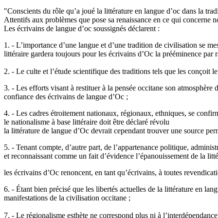
"Conscients du rôle qu’a joué la littérature en langue d’oc dans la tradit
Attentifs aux problèmes que pose sa renaissance en ce qui concerne nota
Les écrivains de langue d’oc soussignés déclarent :
1. - L’importance d’une langue et d’une tradition de civilisation se me
littéraire gardera toujours pour les écrivains d’Oc la prééminence par
2. - Le culte et l’étude scientifique des traditions tels que les conçoit le
3. - Les efforts visant à restituer à la pensée occitane son atmosphère 
confiance des écrivains de langue d’Oc ;
4. - Les cadres étroitement nationaux, régionaux, ethniques, se confir
le nationalisme à base littéraire doit être déclaré révolu
la littérature de langue d’Oc devrait cependant trouver une source per
5. - Tenant compte, d’autre part, de l’appartenance politique, admini
et reconnaissant comme un fait d’évidence l’épanouissement de la littér
les écrivains d’Oc renoncent, en tant qu’écrivains, à toutes revendica
6. - Étant bien précisé que les libertés actuelles de la littérature en 
manifestations de la civilisation occitane ;
7. - Le régionalisme esthète ne correspond plus ni à l’interdépendance