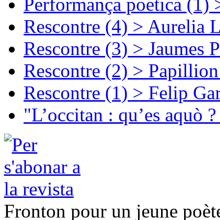
Performança poetica (1)
Rescontre (4) > Aurelia 
Rescontre (3) > Jaumes P
Rescontre (2) > Papillio
Rescontre (1) > Felip Ga
"L’occitan : qu’es aquò ?
Fronton pour un jeune poèt