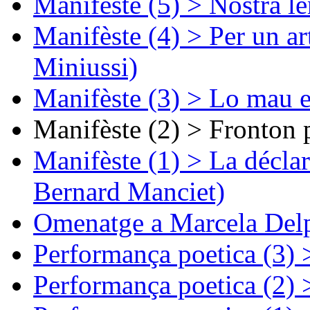
Manifèste (5) > Nòstra l
Manifèste (4) > Per un ar
Miniussi)
Manifèste (3) > Lo mau e
Manifèste (2) > Fronton 
Manifèste (1) > La décla
Bernard Manciet)
Omenatge a Marcela Delp
Performança poetica (3)
Performança poetica (2)