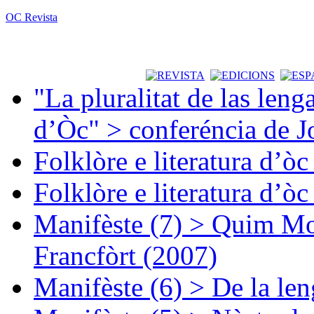
OC Revista
"La pluralitat de las lenga
d’Òc" > conferéncia de J
Folklòre e literatura d’ò
Folklòre e literatura d’ò
Manifèste (7) > Quim Mon
Francfòrt (2007)
Manifèste (6) > De la len