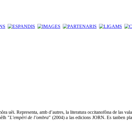
a uèi. Representa, amb d’autres, la literatura occitanofòna de las valad
uèlh "
L’empèri de l’ombra
" (2004) a las edicions JORN. Es tanben plas