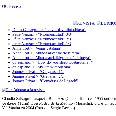
OC Revista
Denis Castagnou > "blava-blava-tinta-blava"
Pèire Venzac > "Noumeactitud" 3/3
Pèire Venzac > "Noumeactitud" 2/3
Pèire Venzac > "Noumeactitud" 1/3
Anna Tort > "Venus catalana"
Anna Tort > "Mirada al centre de la terra"
Anna Tort > "Mirada amb llàgrima d’alfàbrega"
of_esplandi > "How do you sleep Còstasolana ?"
of_esplandi > "My life without aim"
Jaumes Privat > "Gregalas" 1/2
Jaumes Privat > "Gregalas" 2/2
Jaumes Privat > "Convèrsas de l’agach"
Claudio Salvagno nasquèt a Bernezzo (Cuneo, Itàlia) en 1955 ont demòr
Usitanos
(Turin),
Lou Radèu de la Meduso
(Marselha),
OC
e un rec
Val Varaita en 2004 (fotòs de Sergio Beccio).