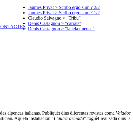
Jaumes Privat > Scribo ergo sum ? 2/2
Jaumes Privat > Scribo ergo sum ? 1/2
Claudio Salvagno > "Tribu"
Denis Castagnou > "carrats"
Denis Castagnou > "la tela unenca"
as alpencas italianas. Publiquèt dins diferentas revistas coma
Valados
tician. Aquela installacion "
L’autra armada
" foguèt realisada dins la