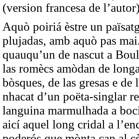
(version francesa de l’autor
Aquò poiriá èstre un païsat
plujadas, amb aquò pas mai.
quauqu’un de nascut a Boulo
las romècs amòdan de longa 
bòsques, de las gresas e de l
nhacat d’un poëta-singlar re
languina marmulhada a boci
aicí aquel long cridal a l’e
poderós que mònta cap al cè