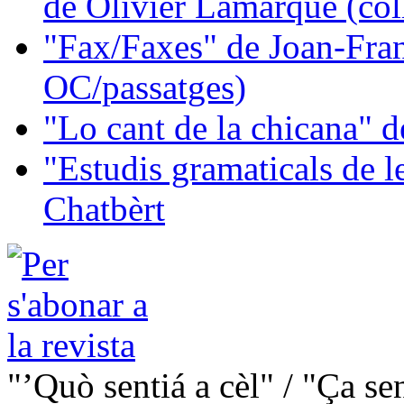
de Olivier Lamarque (col
"Fax/Faxes" de Joan-Fran
OC/passatges)
"Lo cant de la chicana"
"Estudis gramaticals de 
Chatbèrt
"’Quò sentiá a cèl" / "Ça se