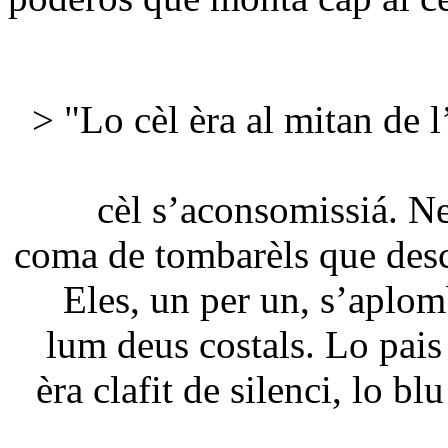
> "Lo cèl èra al mitan de l
cèl s’aconsomissiá. Ne
coma de tombarèls que desca
Eles, un per un, s’aplom
lum deus costals. Lo pais 
èra clafit de silenci, lo b