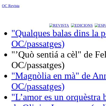
OC Revista
"Qualques balas dins la 
OC/passatges)
"’Quò sentiá a cèl" de Fe
OC/passatges)
"Magnòlia en mà" de Ann
OC/passatges)
"L’amor es un orquèstra 