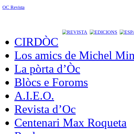
OC Revista
CIRDÒC
Los amics de Michel Min
La pòrta d’Òc
Blòcs e Foroms
A.I.E.O.
Revista d’Oc
Centenari Max Roqueta