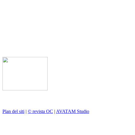
Plan del siti
|
© revista OC
|
AVATAM Studio