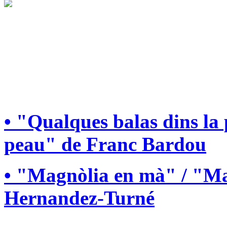
• "Qualques balas dins la
peau" de Franc Bardou
• "Magnòlia en mà" / "Ma
Hernandez-Turné