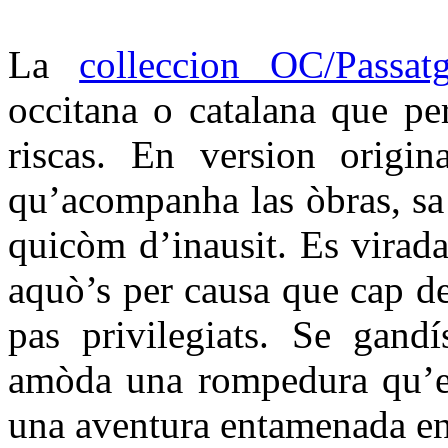
La
colleccion OC/Passat
occitana o catalana que per
riscas. En version origin
qu’acompanha las òbras, sa t
quicòm d’inausit. Es virada
aquò’s per causa que cap d
pas privilegiats. Se gandí
amòda una rompedura qu’es
una aventura entamenada en 