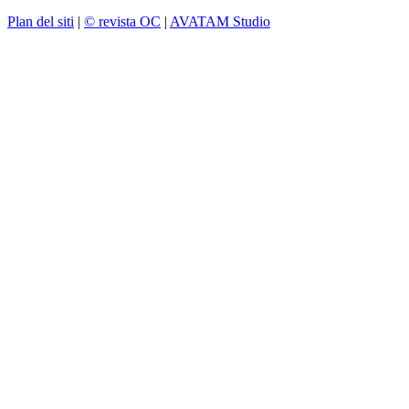
Plan del siti
|
© revista OC
|
AVATAM Studio