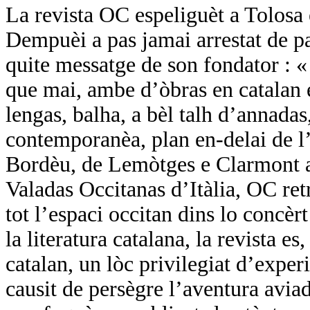
La revista OC espeliguèt a Tolosa
Dempuèi a pas jamai arrestat de pa
quite messatge de son fondator :
que mai, ambe d’òbras en catalan e
lengas, balha, a bèl talh d’annadas,
contemporanèa, plan en-delai de l’
Bordèu, de Lemòtges e Clarmont a 
Valadas Occitanas d’Itàlia, OC ret
tot l’espaci occitan dins lo concèr
la literatura catalana, la revista es
catalan, un lòc privilegiat d’expe
causit de persègre l’aventura avi