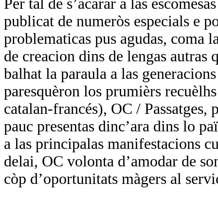
Per tal de s’acarar a las escomesa
publicat de numeròs especials e por
problematicas pus agudas, coma las
de creacion dins de lengas autras q
balhat la paraula a las generacions
paresquèron los prumièrs recuèlhs 
catalan-francés), OC / Passatges, p
pauc presentas dinc’ara dins lo paï
a las principalas manifestacions cul
delai, OC volonta d’amodar de so
còp d’oportunitats màgers al servi