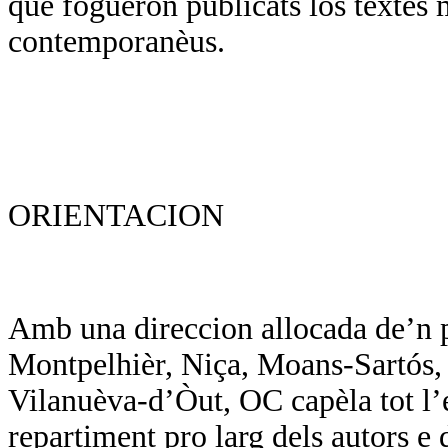
que foguèron publicats los tèxtes 
contemporanèus.
ORIENTACION
Amb una direccion allocada de’n p
Montpelhièr, Niça, Moans-Sartós, d
Vilanuèva-d’Òut, OC capèla tot l’
repartiment pro larg dels autors e d