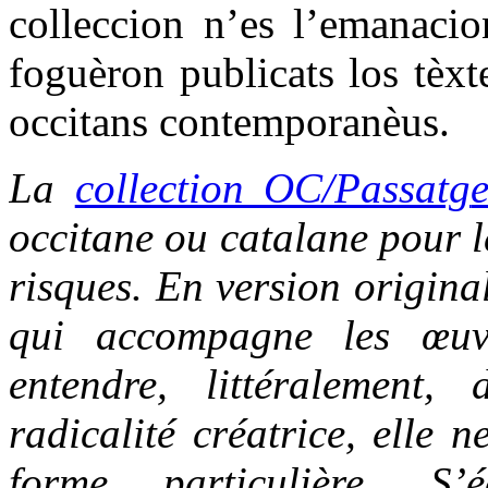
colleccion n’es l’emanacio
foguèron publicats los tèxt
occitans contemporanèus.
La
collection OC/Passatg
occitane ou catalane pour le
risques. En version origina
qui accompagne les œuvr
entendre, littéralement,
radicalité créatrice, elle 
forme particulière. S