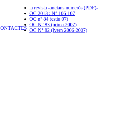
la revista -ancians numeròs (PDF)-
OC 2013 : N° 106-107
OC n° 84 (estiu 07)
OC N° 83 (prima 2007)
OC N° 82 (Ivern 2006-2007)