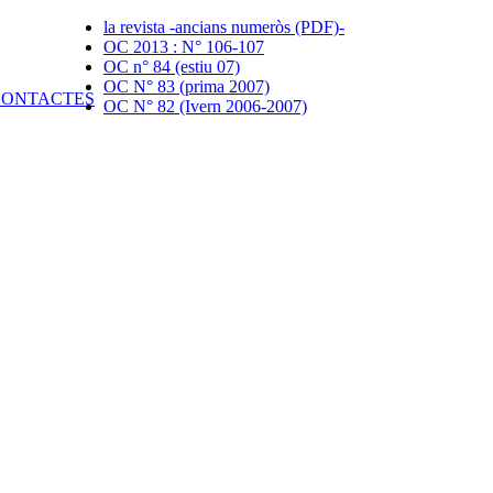
la revista -ancians numeròs (PDF)-
OC 2013 : N° 106-107
OC n° 84 (estiu 07)
OC N° 83 (prima 2007)
OC N° 82 (Ivern 2006-2007)