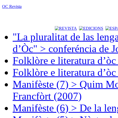
OC Revista
"La pluralitat de las lenga
d’Òc" > conferéncia de J
Folklòre e literatura d’ò
Folklòre e literatura d’ò
Manifèste (7) > Quim Mon
Francfòrt (2007)
Manifèste (6) > De la len