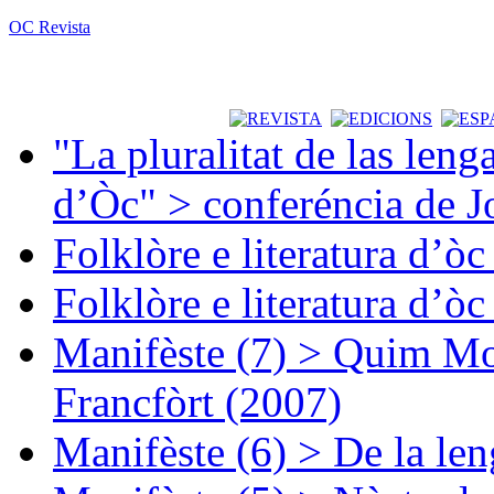
OC Revista
"La pluralitat de las lenga
d’Òc" > conferéncia de J
Folklòre e literatura d’ò
Folklòre e literatura d’ò
Manifèste (7) > Quim Mon
Francfòrt (2007)
Manifèste (6) > De la len