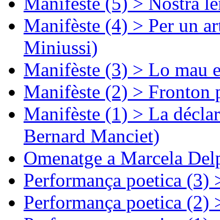
Manifèste (5) > Nòstra l
Manifèste (4) > Per un ar
Miniussi)
Manifèste (3) > Lo mau e
Manifèste (2) > Fronton 
Manifèste (1) > La décla
Bernard Manciet)
Omenatge a Marcela Delp
Performança poetica (3)
Performança poetica (2)