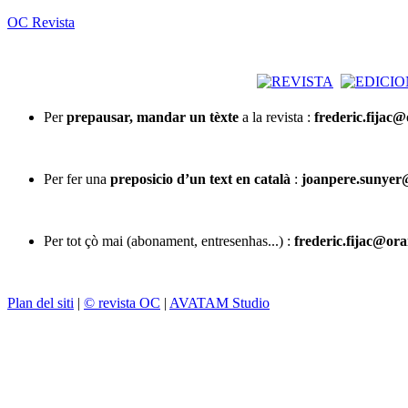
OC Revista
Per
prepausar, mandar un tèxte
a la revista :
frederic.fijac
Per fer una
preposicio d’un text en català
:
joanpere.sunyer
Per tot çò mai (abonament, entresenhas...) :
frederic.fijac@ora
Plan del siti
|
© revista OC
|
AVATAM Studio