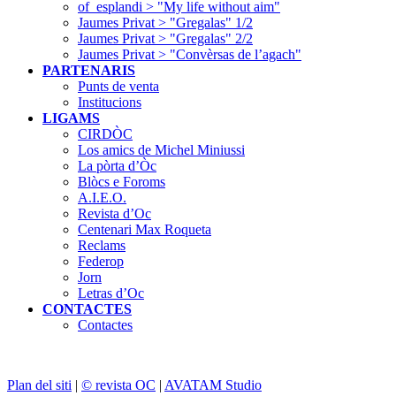
of_esplandi > "My life without aim"
Jaumes Privat > "Gregalas" 1/2
Jaumes Privat > "Gregalas" 2/2
Jaumes Privat > "Convèrsas de l’agach"
PARTENARIS
Punts de venta
Institucions
LIGAMS
CIRDÒC
Los amics de Michel Miniussi
La pòrta d’Òc
Blòcs e Foroms
A.I.E.O.
Revista d’Oc
Centenari Max Roqueta
Reclams
Federop
Jorn
Letras d’Oc
CONTACTES
Contactes
Plan del siti
|
© revista OC
|
AVATAM Studio