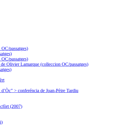
n OC/passatges)
satges)
 OC/passatges)
" de Olivier Lamarque (colleccion OC/passatges)
atges)
èrt
ura d’Òc" > conferéncia de Joan-Pèire Tardiu
cfòrt (2007)
i)