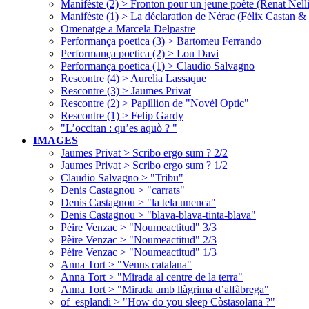
Manifèste (2) > Fronton pour un jeune poète (Renat Nelli
Manifèste (1) > La déclaration de Nérac (Félix Castan &
Omenatge a Marcela Delpastre
Performança poetica (3) > Bartomeu Ferrando
Performança poetica (2) > Lou Davi
Performança poetica (1) > Claudio Salvagno
Rescontre (4) > Aurelia Lassaque
Rescontre (3) > Jaumes Privat
Rescontre (2) > Papillion de "Novèl Optic"
Rescontre (1) > Felip Gardy
"L’occitan : qu’es aquò ? "
IMAGES
Jaumes Privat > Scribo ergo sum ? 2/2
Jaumes Privat > Scribo ergo sum ? 1/2
Claudio Salvagno > "Tribu"
Denis Castagnou > "carrats"
Denis Castagnou > "la tela unenca"
Denis Castagnou > "blava-blava-tinta-blava"
Pèire Venzac > "Noumeactitud" 3/3
Pèire Venzac > "Noumeactitud" 2/3
Pèire Venzac > "Noumeactitud" 1/3
Anna Tort > "Venus catalana"
Anna Tort > "Mirada al centre de la terra"
Anna Tort > "Mirada amb llàgrima d’alfàbrega"
of_esplandi > "How do you sleep Còstasolana ?"