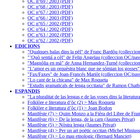
OC n°69 / 2003 (PDF)
OC n°68 / 2003 (PDF)
OC n°67 / 2003 (PDF)
OC n°66 / 2003 (PDF)
OC n°65 / 2002 (PDF)
OC n°64 / 2002 (PDF)
OC n°63 / 2002 (PDF)
OC n°62 / 2002 (PDF)
EDICIONS
"Qualques balas dins la pèl" de Franc Bardòu (colleccio
"’Quò sentiá a cèl" de Felip Angelau (colleccion OC/pas
"Magnòlia en mà" de Anna Hernandez-Turné (colleccion
"L’amor es un orquèstra blanc que ne sómian los gosses
"Fax/Faxes" de Joan-Francés Mariòt (colleccion OC/pass
"Lo cant de la chicana" de Max Roqueta
"Estudis gramaticals de lenga occitana" de Ramon Chatb
ESPANDIS
"La pluralitat de las lengas e de las voses dins la literat
Folklòre e literatura d’òc (2) > Max Roqueta
Folklòre e literatura d’òc (1) > Joan Bodon
Manifèste (7) > Quim Monzo a la Fièra del Libre de Fran
Manifèste (6) > De la lenga, de la carn (Jaumes Privat)
Manifèste (5) > Nòstra lenga (Jaumes Privat)
Manifèste (4) > Per un art poëtic occitan (Michel Miniuss
Manifèste (3) > Lo mau etnologic (Bernard Manciet)