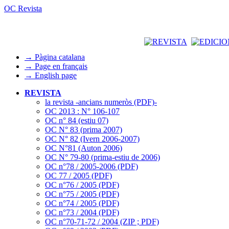
OC Revista
→ Pàgina catalana
→ Page en français
→ English page
REVISTA
la revista -ancians numeròs (PDF)-
OC 2013 : N° 106-107
OC n° 84 (estiu 07)
OC N° 83 (prima 2007)
OC N° 82 (Ivern 2006-2007)
OC N°81 (Auton 2006)
OC N° 79-80 (prima-estiu de 2006)
OC n°78 / 2005-2006 (PDF)
OC 77 / 2005 (PDF)
OC n°76 / 2005 (PDF)
OC n°75 / 2005 (PDF)
OC n°74 / 2005 (PDF)
OC n°73 / 2004 (PDF)
OC n°70-71-72 / 2004 (ZIP ; PDF)