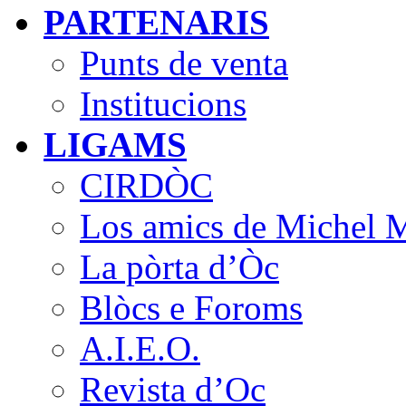
PARTENARIS
Punts de venta
Institucions
LIGAMS
CIRDÒC
Los amics de Michel M
La pòrta d’Òc
Blòcs e Foroms
A.I.E.O.
Revista d’Oc