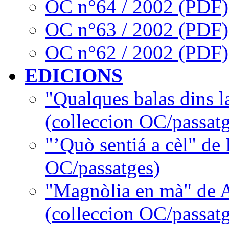
OC n°64 / 2002 (PDF)
OC n°63 / 2002 (PDF)
OC n°62 / 2002 (PDF)
EDICIONS
"Qualques balas dins l
(colleccion OC/passatg
"’Quò sentiá a cèl" de
OC/passatges)
"Magnòlia en mà" de 
(colleccion OC/passatg