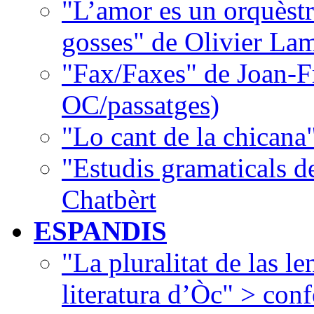
"L’amor es un orquèstr
gosses" de Olivier La
"Fax/Faxes" de Joan-F
OC/passatges)
"Lo cant de la chican
"Estudis gramaticals 
Chatbèrt
ESPANDIS
"La pluralitat de las le
literatura d’Òc" > con